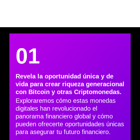
01
Revela la oportunidad única y de
vida para crear riqueza generacional
con Bitcoin y otras Criptomonedas.
Exploraremos cómo estas monedas
digitales han revolucionado el
panorama financiero global y cómo
pueden ofrecerte oportunidades únicas
para asegurar tu futuro financiero.