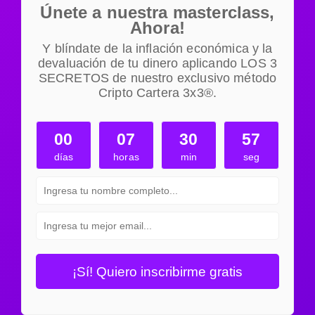
Únete a nuestra masterclass,
Ahora!
Y blíndate de la inflación económica y la
devaluación de tu dinero aplicando LOS 3
SECRETOS de nuestro exclusivo método
Cripto Cartera 3x3®.
00
07
30
56
días
horas
min
seg
¡Sí! Quiero inscribirme gratis