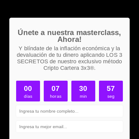
Únete a nuestra masterclass,
Ahora!
Y blíndate de la inflación económica y la
devaluación de tu dinero aplicando LOS 3
SECRETOS de nuestro exclusivo método
Cripto Cartera 3x3®.
00
07
30
56
días
horas
min
seg